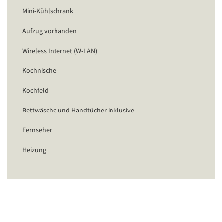
Mini-Kühlschrank
Aufzug vorhanden
Wireless Internet (W-LAN)
Kochnische
Kochfeld
Bettwäsche und Handtücher inklusive
Fernseher
Heizung