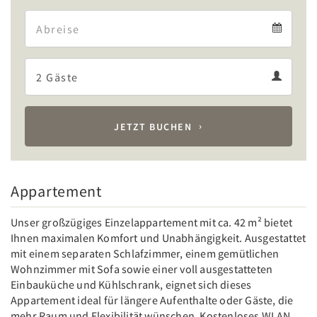
Arrival
Departure
calendar
Departure
Guests
calendar
Guests
calendar
JETZT BUCHEN
Appartement
Unser großzügiges Einzelappartement mit ca. 42 m² bietet
Ihnen maximalen Komfort und Unabhängigkeit. Ausgestattet
mit einem separaten Schlafzimmer, einem gemütlichen
Wohnzimmer mit Sofa sowie einer voll ausgestatteten
Einbauküche und Kühlschrank, eignet sich dieses
Appartement ideal für längere Aufenthalte oder Gäste, die
mehr Raum und Flexibilität wünschen. Kostenloses WLAN