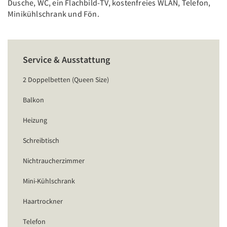
Dusche, WC, ein Flachbild-TV, kostenfreies WLAN, Telefon,
Minikühlschrank und Fön.
Service & Ausstattung
2 Doppelbetten (Queen Size)
Balkon
Heizung
Schreibtisch
Nichtraucherzimmer
Mini-Kühlschrank
Haartrockner
Telefon