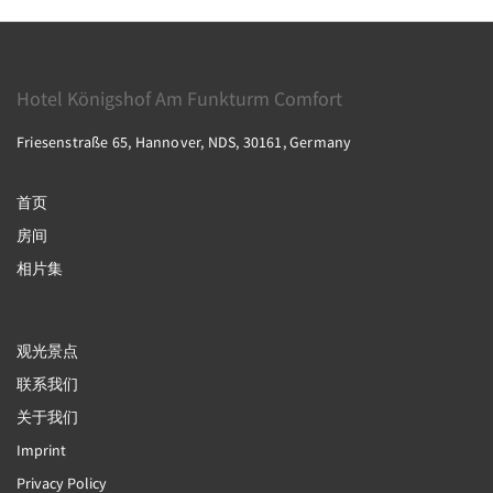
Hotel Königshof Am Funkturm Comfort
Friesenstraße 65, Hannover, NDS, 30161, Germany
首页
房间
相片集
观光景点
联系我们
关于我们
Imprint
Privacy Policy