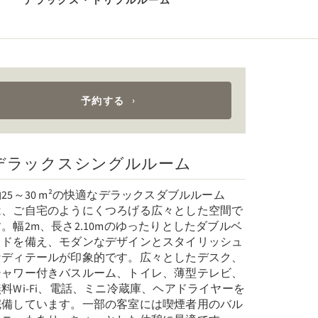
ン
デラックス・トリプルルーム
予約する
デラックスシングルルーム
25～30 m²の快適なデラックスダブルルーム
は、ご自宅のようにくつろげる広々とした空間で
す。幅2m、長さ2.10mのゆったりとしたダブルベ
ッドを備え、モダンなデザインとスタイリッシュ
なディテールが印象的です。広々としたデスク、
シャワー付きバスルーム、トイレ、薄型テレビ、
無料Wi-Fi、電話、ミニ冷蔵庫、ヘアドライヤーを
完備しています。一部の客室には喫煙者用のバル