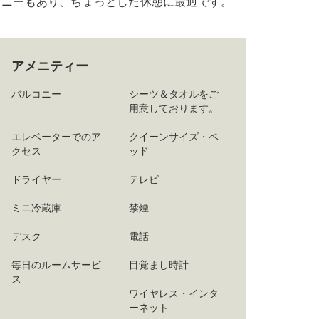
コニーもあり、ちょっとした休憩に最適です。
アメニティー
バルコニー
シーツ＆タオルをご
用意しております。
エレベーターでのア
クイーンサイズ・ベ
クセス
ッド
ドライヤー
テレビ
ミニ冷蔵庫
禁煙
デスク
電話
毎日のルームサービ
目覚まし時計
ス
ワイヤレス・インタ
ーネット