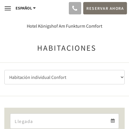
ESPAÑOL
RESERVAR AHORA
Toggle
navigation
Hotel Königshof Am Funkturm Comfort
HABITACIONES
Arrival